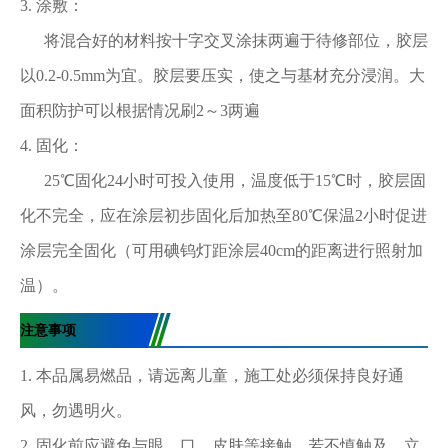
3. 涂敷：
将混合好的材料按十字交叉涂抹两遍于待修部位，胶层
以0.2-0.5mm为宜。胶层要压实，使之与基材充分浸润。大
面积防护可以根据情况刷2～3两遍
4. 固化：
25℃固化24小时可投入使用，温度低于15℃时，胶层固
化不完全，应在涂层初步固化后加热至80℃保温2小时促进
涂层完全固化（可用碘钨灯距涂层40cm的距离进行照射加
温）。
注意事项
1. 本品属易燃品，请远离儿童，施工处必须保持良好通
风，勿遇明火。
2. 固化前应避免与眼、口、皮肤等接触，若不慎触及，立