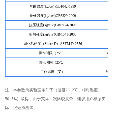
弯曲强度(kg/c㎡)GB1042-1999
56
拉伸强度(kg/c㎡)GB6329-2009
35
抗压强度(kg/c㎡)GB/7124-2008
100
剪切强度(kg/c㎡)GB/1041-2008
25
固化后硬度（Shore D）ASTM-D-2556
86
操作时限（25℃）
45m
固化时间（25℃）
24
工作温度（℃）
-60～
注：本参数为实验室条件下（温度23±2℃，相对湿度
50±5%）取得，由于实际工况比较复杂，建议用户根据实
际工况做预测试。