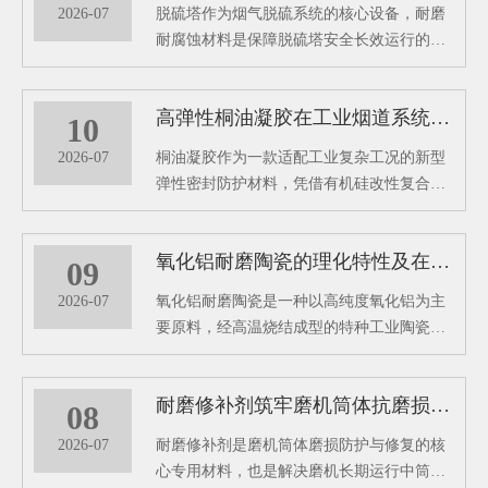
2026-07
脱硫塔作为烟气脱硫系统的核心设备，耐磨
耐腐蚀材料是保障脱硫塔安全长效运行的关
键防护屏障，其在脱硫塔中的核心作用主要
体现在防腐防渗、抗冲刷耐磨、结构适配与
高弹性桐油凝胶在工业烟道系统中的密封防腐研究
运维降本等多个方面。
10
2026-07
桐油凝胶作为一款适配工业复杂工况的新型
弹性密封防护材料，凭借有机硅改性复合配
方的独特优势，以东臻高弹性桐油凝胶为代
表的专用防护材料，有效解决烟道运行中的
氧化铝耐磨陶瓷的理化特性及在工业管道中的防护作用
各类病害难题。
09
2026-07
氧化铝耐磨陶瓷是一种以高纯度氧化铝为主
要原料，经高温烧结成型的特种工业陶瓷材
料，凭借超高硬度、超强耐磨性、耐腐蚀、
耐高温等优异理化性能，成为工业管道防护
耐磨修补剂筑牢磨机筒体抗磨损长效防护屏障
的核心耐磨材料。能够从根源上解决管道磨
08
损损耗难题，大幅提升工业管道的运行稳定
2026-07
耐磨修补剂是磨机筒体磨损防护与修复的核
性和使用寿命，是工业管道长效防护的关键
心专用材料，也是解决磨机长期运行中筒体
配件。