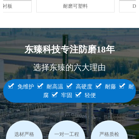
耐磨可塑料
DZ7045
东臻科技专注防磨18年
选择东臻的六大理由
免维护
耐高温
高硬度
耐藤
耐
腐
牢固
轻便
选材严格
一对一工程
严格质检