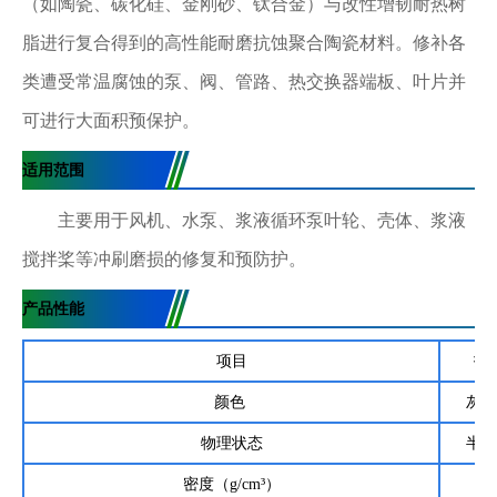
（如陶瓷、碳化硅、金刚砂、钛合金）与改性增韧耐热树
脂进行复合得到的高性能耐磨抗蚀聚合陶瓷材料。修补各
类遭受常温腐蚀的泵、阀、管路、热交换器端板、叶片并
可进行大面积预保护。
适用范围
主要用于风机、水泵、浆液循环泵叶轮、壳体、浆液
搅拌桨等冲刷磨损的修复和预防护。
产品性能
项目
指
颜色
灰、
物理状态
半流
密度（g/cm³）
1.2