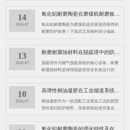
泛。在1700℃的高温窑炉中烧结精制而成，
是一种高硬度、轻量化、环保型的白色刚玉
氧化铝耐磨陶瓷在磨煤机耐磨板中的性能优势
耐磨防护材料。成为工业烟风管道长效防护
14
的关键材料。
2026-07
氧化铝耐磨陶瓷为磨煤机提供更值得推荐的
耐磨防护效果！下面武汉东臻科技小编就带
大家看看这款氧化铝耐磨陶瓷有哪些特殊功
效吧！
耐磨耐腐蚀材料在脱硫塔中的防护性能分析
13
2026-07
脱硫塔作为烟气脱硫系统的核心设备，耐磨
耐腐蚀材料是保障脱硫塔安全长效运行的关
键防护屏障，其在脱硫塔中的核心作用主要
体现在防腐防渗、抗冲刷耐磨、结构适配与
高弹性桐油凝胶在工业烟道系统中的密封防腐研究
运维降本等多个方面。
10
2026-07
桐油凝胶作为一款适配工业复杂工况的新型
弹性密封防护材料，凭借有机硅改性复合配
方的独特优势，以东臻高弹性桐油凝胶为代
表的专用防护材料，有效解决烟道运行中的
氧化铝耐磨陶瓷的理化特性及在工业管道中的防护作用
各类病害难题。