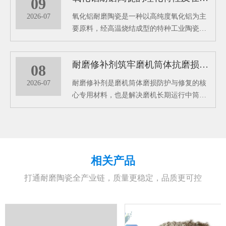
09
2026-07
氧化铝耐磨陶瓷是一种以高纯度氧化铝为主
要原料，经高温烧结成型的特种工业陶瓷材
料，凭借超高硬度、超强耐磨性、耐腐蚀、
耐高温等优异理化性能，成为工业管道防护
耐磨修补剂筑牢磨机筒体抗磨损长效防护屏障
的核心耐磨材料。能够从根源上解决管道磨
08
损损耗难题，大幅提升工业管道的运行稳定
2026-07
耐磨修补剂是磨机筒体磨损防护与修复的核
性和使用寿命，是工业管道长效防护的关键
心专用材料，也是解决磨机长期运行中筒体
配件。
冲刷、磨损、老化问题的高效解决方案。中
温黑色双组分磨机耐磨修补剂的应用，便能
从根源上破解筒体磨损难题，为设备稳定运
行保驾护航。
相关产品
打通耐磨陶瓷全产业链，质量更稳定，品质更可控