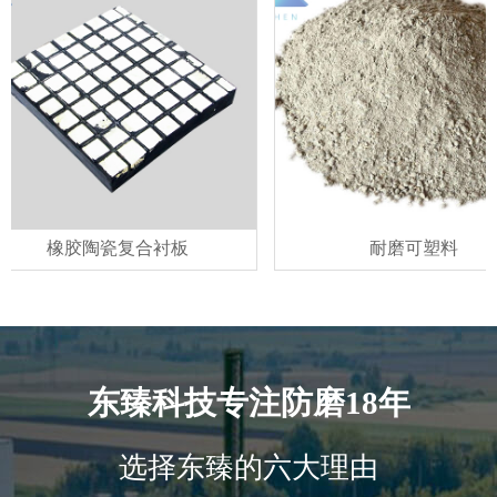
胶陶瓷复合衬板
耐磨可塑料
东臻科技专注防磨18年
选择东臻的六大理由