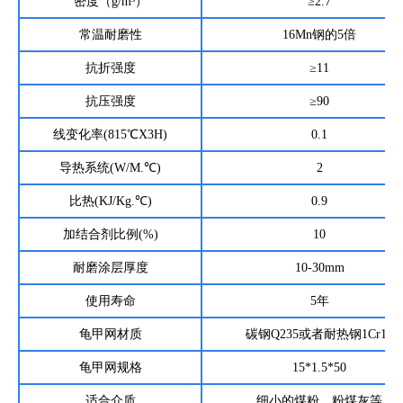
密度（g/m³）
≥2.7
常温耐磨性
16Mn钢的5倍
抗折强度
≥11
抗压强度
≥90
线变化率(815℃X3H)
0.1
导热系统(W/M.℃)
2
比热(KJ/Kg.℃)
0.9
加结合剂比例(%)
10
耐磨涂层厚度
10-30mm
使用寿命
5年
龟甲网材质
碳钢Q235或者耐热钢1Cr13
龟甲网规格
15*1.5*50
适合介质
细小的煤粉、粉煤灰等