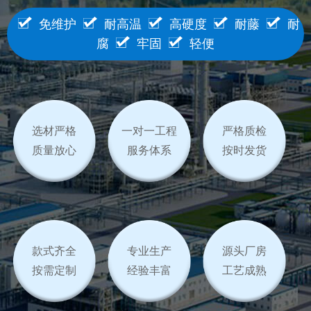
免维护
耐高温
高硬度
耐藤
耐
腐
牢固
轻便
选材严格
一对一工程
严格质检
质量放心
服务体系
按时发货
款式齐全
专业生产
源头厂房
按需定制
经验丰富
工艺成熟