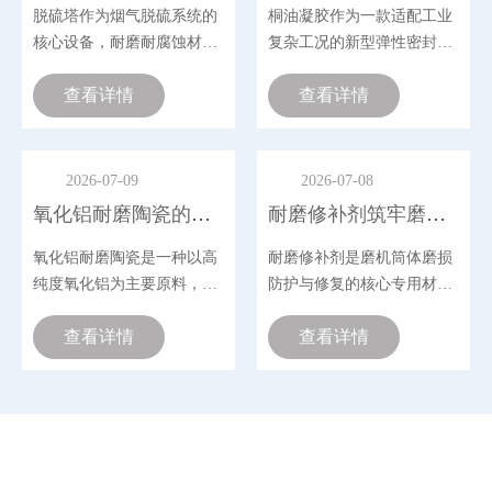
具有高温稳定性好，高温失去
脱硫塔作为烟气脱硫系统的
桐油凝胶作为一款适配工业
好的特点。
晶水不会造成涂料松散以及在
核心设备，耐磨耐腐蚀材料
复杂工况的新型弹性密封防
低的温度可以重熔的作用，提
是保障脱硫塔安全长效运行
护材料，凭借有机硅改性复
了该耐磨涂料的长期使用的稳
的关键防护屏障，其在脱硫
查看详情
合配方的独特优势，以东臻
查看详情
性能。它具有施工方便，维护
塔中的核心作用主要体现在
高弹性桐油凝胶为代表的专
易，成本低廉的特点而被广泛
用。 陶瓷耐磨料主要有骨料
防腐防渗、抗冲刷耐磨、结
用防护材料，有效解决烟道
超细结合粉两相组合，颗粒紧
构适配与运维降本等多个方
运行中的各类病害难题。
2026-07-09
2026-07-08
堆积，因而没有较大的宏观缺
面。
氧化铝耐磨陶瓷的理化特性及在工业管道中的防护作用
耐磨修补剂筑牢磨机筒体抗磨损长效防护屏障
，体积密度大，其常温下强度
达150MPa以上。是普通混凝
氧化铝耐磨陶瓷是一种以高
耐磨修补剂是磨机筒体磨损
和耐火浇筑料无法比拟的。原
主要采用离子化合物和部分人
纯度氧化铝为主要原料，经
防护与修复的核心专用材
合成共价化合物，根据固体理
高温烧结成型的特种工业陶
料，也是解决磨机长期运行
，离子键和共价键属强结合
瓷材料，凭借超高硬度、超
查看详情
中筒体冲刷、磨损、老化问
查看详情
，而结合系统由于采用复合...
强耐磨性、耐腐蚀、耐高温
题的高效解决方案。中温黑
等优异理化性能，成为工业
色双组分磨机耐磨修补剂的
管道防护的核心耐磨材料。
应用，便能从根源上破解筒
能够从根源上解决管道磨损
体磨损难题，为设备稳定运
损耗难题，大幅提升工业管
行保驾护航。