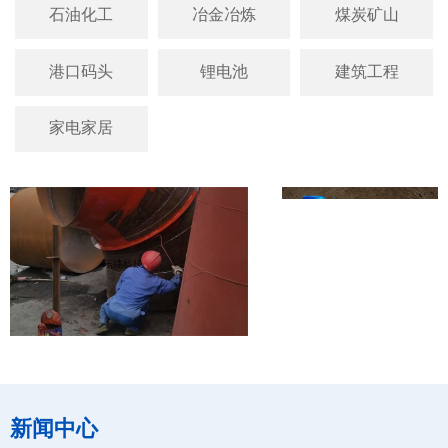
石油化工
冶金冶炼
煤炭矿山
港口码头
锂电池
建筑工程
家电家居
川宏云建材有限公司余
拉萨水泥厂V选机出口
发电使用龟甲网高温耐
道耐磨陶瓷衬板防磨
新闻中心
陶瓷涂料防磨案例