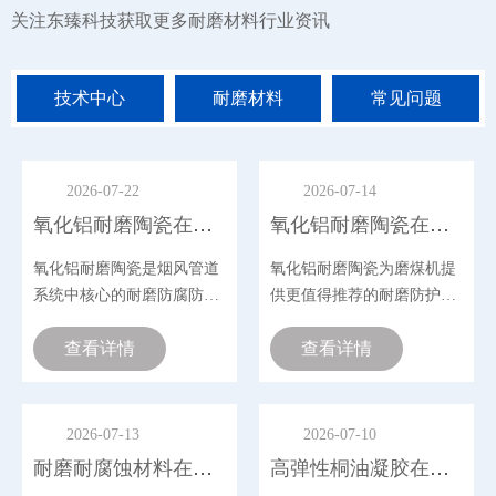
关注东臻科技获取更多耐磨材料行业资讯
我公司与该公司签订V选机
管道耐磨陶瓷衬板防磨施工
泥厂余热发电管道设备耐磨陶
同，在水泥生产线上,有诸多
涂料，DZ-GY09L1、DZ-
技术中心
耐磨材料
常见问题
备和管道内部长期受到物料
Y09L耐磨陶瓷涂料是由武汉
浓度含尘气体的冲刷，我公
臻科技有限公司生产，本产品
用焊接螺柱的方式安装，同
要由刚玉、莫来石等耐磨骨料
用胶水粘接的复合方式，对
a-AL2O3超微粉、硅粉组成，
2026-07-22
2026-07-14
选粉机出口、磨机出口风管
时添加涂料助剂、陶瓷粉末、
粉机、球磨机溜槽、下料斗
氧化铝耐磨陶瓷在烟风管道中的耐磨防腐效能分析
氧化铝耐磨陶瓷在磨煤机耐磨板中的性能优势
合材料粉末、复合硅铝酸盐结
种阀门内腔、闸板等等进行
剂等，颗粒紧密堆积，成型
防护。 根据该V选机出口管
氧化铝耐磨陶瓷是烟风管道
氧化铝耐磨陶瓷为磨煤机提
，强度高，三天既可达到设计
况，焊接100mm的耐磨陶瓷
度。 2、DZ-GY09L耐磨陶瓷
系统中核心的耐磨防腐防护
供更值得推荐的耐磨防护效
板，可以抵御大块物料冲击
料是一种无机胶凝材料，由于
材料，氧化铝陶瓷片应用最
果！下面武汉东臻科技小编
刷，确保陶瓷不脱落，耐磨
料采用特殊的处理方法和严格
为广泛。在1700℃的高温窑
查看详情
就带大家看看这款氧化铝耐
查看详情
至少一年以上。东臻科技的
艺控制组成，通过一系列的化
炉中烧结精制而成，是一种
磨陶瓷有哪些特殊功效吧！
陶瓷是以95%AL2O3为主要
反应，使其能在常温下形成极
高硬度、轻量化、环保型的
料，以稀有金属氧化物为熔
的强度及硬度，达到陶瓷的结
经过干压成型，经一千七百
白色刚玉耐磨防护材料。成
强度标准，故而称陶瓷耐磨涂
2026-07-13
2026-07-10
温隧道窑焙烧而成的特种刚
为工业烟风管道长效防护的
。由于添加了纳米粉末材料以
耐磨耐腐蚀材料在脱硫塔中的防护性能分析
高弹性桐油凝胶在工业烟道系统中的密封防腐研究
瓷。因此该95瓷耐磨陶瓷具
烧结助剂，使该种高温耐磨涂
关键材料。
高温、耐酸碱腐蚀、耐磨性