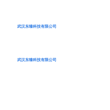
公司介绍
集耐磨材料研发、生产、销售和防磨施工服务的综合性
公司
武汉东臻科技有限公司
成立于2009年，坐落于美丽的
江城武汉市东西湖
区。公司致力于与中国机械研究总院、华北
电力大学等科研机构及大学院所
开展深度合作，注重产品研发
与市场应用的紧密结合，解决客户系统设备表
面腐蚀磨损问
题。
武汉东臻科技有限公司
专注于表面工程材料的研究及
相关耐磨防腐产品的研发、生产和防腐耐磨工程服务，追求产
品的高品质与高寿命。公司在发电厂、冶金矿山、水泥建材、
化工化肥、机械制造、环保工程设备等防腐蚀工程以及耐磨工
程服务方面提供优质的配套技术和服务，
目前服务客户上千
家，赢得了广泛赞誉。
公司产品种类丰富，涵盖三百余类产品，涉及到海洋、
航空等多个领域，
展现了公司在耐磨防腐技术领域的专业实力