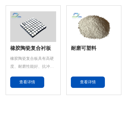
定形耐火材料的区别在
腐涂层。中等负荷粗颗粒冲蚀磨
于，耐火浇注料施工后具
溜槽、旋流器、离心机、振动筛
有一定的凝结和硬化时
体、风机壳体、管道弯头、管道
间，因此浇注成型后需经
输送器等的修复和预保护。
过一定时间的养护方可脱
模、之后再经过适当时间
橡胶陶瓷复合衬板
耐磨可塑料
的自然养护即可投入烘烤
橡胶陶瓷复合板具有高硬
使用。
度、耐磨性能好、抗冲
击、耐腐蚀、重量轻、减
查看详情
查看详情
震等优势特点，在燃煤发
电、水泥建材、钢铁冶
金、矿山码头等行业设备
广泛应用。