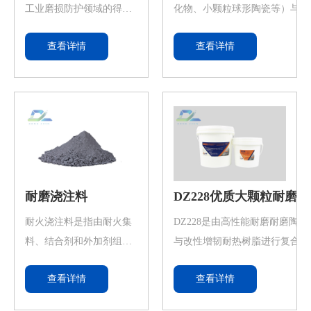
工业磨损防护领域的得力
化物、小颗粒球形陶瓷等）与改
“卫士”。它由基层与耐磨
韧耐热树脂进行复合得到的高性
查看详情
查看详情
层复合而成，基层提供良
磨抗蚀聚合陶瓷涂层。广泛用于
好的强度与韧性，确保整
负荷细颗粒冲蚀磨损各类磨损件
体结构稳固；耐磨层则采
复和在各类有耐磨、抗蚀要求的
用高硬度合金通过堆焊工
表面制备耐磨防腐涂层。
艺熔覆，拥有卓越的耐磨
性能。在煤炭、水泥、矿
山等行业广泛应用。面对
物料的强烈冲刷、撞击，
耐磨浇注料
DZ228优质大颗粒耐磨
能长时间保持稳定，极大
耐火浇注料是指由耐火集
DZ228是由高性能耐磨耐磨陶瓷
延长设备使用寿命，降低
料、结合剂和外加剂组成
与改性增韧耐热树脂进行复合得
频繁更换部件带来的停机
的混合料，加水（或液状
高性能耐磨抗蚀聚合陶瓷材料。
损失，提升生产效率，是
查看详情
查看详情
结合剂）调和成可用浇注
用于各类磨损件的修复和在各类
工业降本增效、稳定运行
法施工的泥料。与其他不
磨、抗蚀要求的机件表面制备耐
的优质选择 。