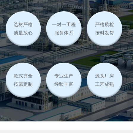
选材严格
一对一工程
严格质检
质量放心
服务体系
按时发货
款式齐全
专业生产
源头厂房
按需定制
经验丰富
工艺成熟