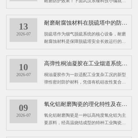
耐磨防护效果！下面武汉东臻科技小编就带
大家看看这款氧化铝耐磨陶瓷有哪些特殊功
效吧！
耐磨耐腐蚀材料在脱硫塔中的防护性能分析
13
2026-07
脱硫塔作为烟气脱硫系统的核心设备，耐磨
耐腐蚀材料是保障脱硫塔安全长效运行的关
键防护屏障，其在脱硫塔中的核心作用主要
体现在防腐防渗、抗冲刷耐磨、结构适配与
高弹性桐油凝胶在工业烟道系统中的密封防腐研究
运维降本等多个方面。
10
2026-07
桐油凝胶作为一款适配工业复杂工况的新型
弹性密封防护材料，凭借有机硅改性复合配
方的独特优势，以东臻高弹性桐油凝胶为代
表的专用防护材料，有效解决烟道运行中的
氧化铝耐磨陶瓷的理化特性及在工业管道中的防护作用
各类病害难题。
09
2026-07
氧化铝耐磨陶瓷是一种以高纯度氧化铝为主
要原料，经高温烧结成型的特种工业陶瓷材
料，凭借超高硬度、超强耐磨性、耐腐蚀、
耐高温等优异理化性能，成为工业管道防护