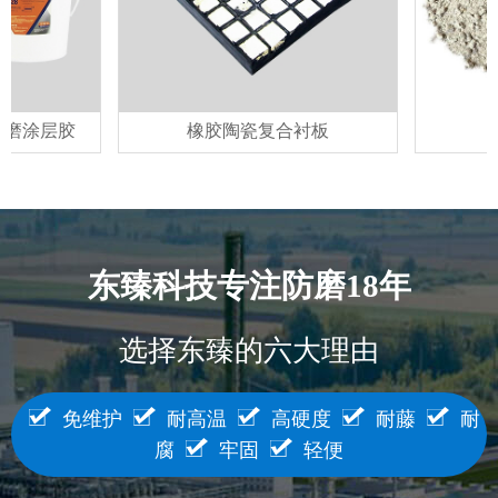
层胶
橡胶陶瓷复合衬板
耐磨
东臻科技专注防磨18年
选择东臻的六大理由
免维护
耐高温
高硬度
耐藤
耐
腐
牢固
轻便