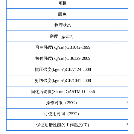
项目
指
颜色
物理状态
膏
密度（g/cm³）
2.
弯曲强度(kg/c㎡)GB1042-1999
51
拉伸强度(kg/c㎡)GB6329-2009
36
抗压强度(kg/c㎡)GB/7124-2008
10
剪切强度(kg/c㎡)GB/1041-2008
22
固化后硬度(Shore D)ASTM-D-2556
8
操作时限（25℃）
30m
可使用时间（25℃）
24
保证耐磨性能的工作温度(℃)
-60~