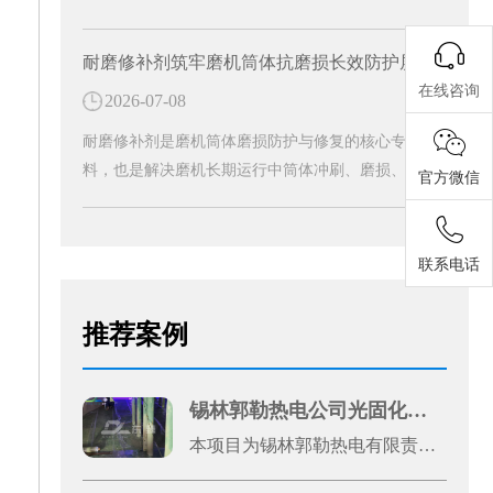
度、超强耐磨性、耐腐蚀、耐高温等优异理化性能，
成为工业管道防护的核心耐磨材料。能够从根源上解
耐磨修补剂筑牢磨机筒体抗磨损长效防护屏障
决管道磨损损耗难题，大幅提升工业管道的运行稳定
在线咨询
2026-07-08
性和使用寿命，是工业管道长效防护的关键配件。
耐磨修补剂是磨机筒体磨损防护与修复的核心专用材
料，也是解决磨机长期运行中筒体冲刷、磨损、老化
官方微信
问题的高效解决方案。中温黑色双组分磨机耐磨修补
剂的应用，便能从根源上破解筒体磨损难题，为设备
稳定运行保驾护航。
联系电话
推荐案例
锡林郭勒热电公司光固化片材防腐案例
本项目为锡林郭勒热电有限责任公司1号机光固化片材防腐施工工程，是厂区机组设备运维升级的重点防腐改造项目。热电发电机组长期处于高温、粉尘、酸碱水汽腐蚀的复杂工况环境，设备金属基材易出现锈蚀、老化、破损问题，不仅影响设备外观完整性，还会降低机组运行稳定性、缩短设备使用寿命，增加运维成本。