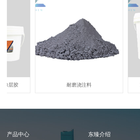
胶
耐磨浇注料
DZ22
产品中心
东臻介绍