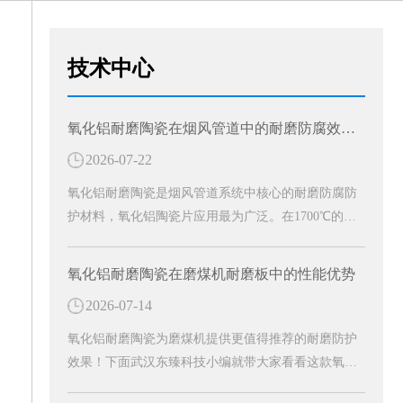
技术中心
氧化铝耐磨陶瓷在烟风管道中的耐磨防腐效能分析
2026-07-22
氧化铝耐磨陶瓷是烟风管道系统中核心的耐磨防腐防
护材料，氧化铝陶瓷片应用最为广泛。在1700℃的高
温窑炉中烧结精制而成，是一种高硬度、轻量化、环
保型的白色刚玉耐磨防护材料。成为工业烟风管道长
氧化铝耐磨陶瓷在磨煤机耐磨板中的性能优势
效防护的关键材料。
2026-07-14
氧化铝耐磨陶瓷为磨煤机提供更值得推荐的耐磨防护
效果！下面武汉东臻科技小编就带大家看看这款氧化
铝耐磨陶瓷有哪些特殊功效吧！