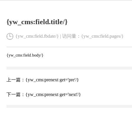
{yw_cms:field.title/}
{yw_cms:field.fbdate/} | 访问量：{yw_cms:field.pages/}
{yw_cms:field.body/}
上一篇：{yw_cms:prenext get='pre'/}
下一篇：{yw_cms:prenext get='next'/}