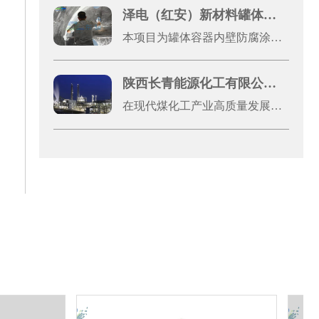
泽电（红安）新材料罐体容器内壁防腐涂装清包施工案例展示
本项目为罐体容器内壁防腐涂装清包施工工程，服务单位为泽电（红安）新材料有限公司，施工地址位于湖北省黄冈市红安县八里湾镇川东大道原集创云天2号厂房。本次施工对象为2台罐体容器金属内壁，整体施工总面积约50平方米，施工模式为纯手工清包施工，涵盖前期基体处理、焊缝打磨、表面清洁、防腐刷涂、瑕疵修整等全工序作业。
陕西长青能源化工有限公司高温浇注料应用案例
在现代煤化工产业高质量发展的浪潮中，设备稳定运行是企业提质增效、筑牢核心竞争力的关键。陕西长青能源化工有限公司（以下简称“长青能化”）作为国有控股的大型现代煤化工高新技术企业，深耕煤制甲醇领域多年，凭借先进的生产工艺和严苛的管理标准，其60万吨/年煤制甲醇装置已稳定运行超3600天，随着装置长期高负荷运行，气化炉、输料管道等核心设备面临的高温、高粉尘、强冲刷工况愈发严苛，对设备耐磨防腐性能提出了极高要求，设备关键部位的防磨改造成为保障生产连续性的重中之重。东臻科技作为高端耐磨防腐材料综合服务商，专注表面工程材料研发，与科研机构深度合作，产品线覆盖300余类，可提供从材料研发到工程实施的全链条解决方案。此次为长青能化提供的高温碳化硅耐磨捣打料、刚玉耐磨浇注料，是东臻科技针对煤化工复杂工况量身优化的核心产品，搭配高效耐高温结合体系，其中碳化硅成分具备优异的抗侵蚀性、高耐磨系数和良好的热震性，两种材料的科学搭配，完美适配煤化工高粉尘、强冲刷、高温高压等严苛工况。该系列产品不仅在原料选择上精益求精，更在生产工艺上严格把控，通过颗粒紧密堆积技术，使材料成型后致密度高、体积密度大，常温下强度可达150MPa以上，东臻科技提供专业的现场技术指导，全程把控基材处理、材料涂覆、固化养护等各个环节，形成致密、无缝的整体防护层，最大化发挥耐磨防腐性能。此次合作，东臻科技以优质的产品、专业的服务，得到了长青能化生产运维团队的一致认可。作为国有控股大型煤化工企业，长青能化的此次防磨改造项目，不仅为自身持续稳定高效生产奠定了基础，更为国内大型煤化工项目关键设备耐磨防护提供了可借鉴的标杆经验，推动了双方在高端耐磨材料应用领域的深度合作，共同为煤化工产业高质量、稳定发展筑牢材料根基。