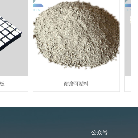
耐磨可塑料
DZ7
公众号