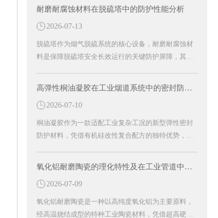
耐磨耐腐蚀材料在脱硫塔中的防护性能分析
2026-07-13
脱硫塔作为烟气脱硫系统的核心设备，耐磨耐腐蚀材
料是保障脱硫塔安全长效运行的关键防护屏障，其在
脱硫塔中的核心作用主要体现在防腐防渗、抗冲刷耐
磨、结构适配与运维降本等多个方面。
高弹性桐油凝胶在工业烟道系统中的密封防腐研究
2026-07-10
桐油凝胶作为一款适配工业复杂工况的新型弹性密封
防护材料，凭借有机硅改性复合配方的独特优势，以
东臻高弹性桐油凝胶为代表的专用防护材料，有效解
决烟道运行中的各类病害难题。
氧化铝耐磨陶瓷的理化特性及在工业管道中的防护作用
2026-07-09
氧化铝耐磨陶瓷是一种以高纯度氧化铝为主要原料，
经高温烧结成型的特种工业陶瓷材料，凭借超高硬