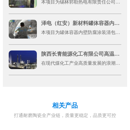
本项目为锡林郭勒热电有限责任公司1号机光固化片材防腐施工工程，是厂区机组设备运维升级的重点防腐改造项目。热电发电机组长期处于高温、粉尘、酸碱水汽腐蚀的复杂工况环境，设备金属基材易出现锈蚀、老化、破损问题，不仅影响设备外观完整性，还会降低机组运行稳定性、缩短设备使用寿命，增加运维成本。
泽电（红安）新材料罐体容器内壁防腐涂装清包施工案例展示
本项目为罐体容器内壁防腐涂装清包施工工程，服务单位为泽电（红安）新材料有限公司，施工地址位于湖北省黄冈市红安县八里湾镇川东大道原集创云天2号厂房。本次施工对象为2台罐体容器金属内壁，整体施工总面积约50平方米，施工模式为纯手工清包施工，涵盖前期基体处理、焊缝打磨、表面清洁、防腐刷涂、瑕疵修整等全工序作业。
陕西长青能源化工有限公司高温浇注料应用案例
在现代煤化工产业高质量发展的浪潮中，设备稳定运行是企业提质增效、筑牢核心竞争力的关键。陕西长青能源化工有限公司（以下简称“长青能化”）作为国有控股的大型现代煤化工高新技术企业，深耕煤制甲醇领域多年，凭借先进的生产工艺和严苛的管理标准，其60万吨/年煤制甲醇装置已稳定运行超3600天，随着装置长期高负荷运行，气化炉、输料管道等核心设备面临的高温、高粉尘、强冲刷工况愈发严苛，对设备耐磨防腐性能提出了极高要求，设备关键部位的防磨改造成为保障生产连续性的重中之重。东臻科技作为高端耐磨防腐材料综合服务商，专注表面工程材料研发，与科研机构深度合作，产品线覆盖300余类，可提供从材料研发到工程实施的全链条解决方案。此次为长青能化提供的高温碳化硅耐磨捣打料、刚玉耐磨浇注料，是东臻科技针对煤化工复杂工况量身优化的核心产品，搭配高效耐高温结合体系，其中碳化硅成分具备优异的抗侵蚀性、高耐磨系数和良好的热震性，两种材料的科学搭配，完美适配煤化工高粉尘、强冲刷、高温高压等严苛工况。该系列产品不仅在原料选择上精益求精，更在生产工艺上严格把控，通过颗粒紧密堆积技术，使材料成型后致密度高、体积密度大，常温下强度可达150MPa以上，东臻科技提供专业的现场技术指导，全程把控基材处理、材料涂覆、固化养护等各个环节，形成致密、无缝的整体防护层，最大化发挥耐磨防腐性能。此次合作，东臻科技以优质的产品、专业的服务，得到了长青能化生产运维团队的一致认可。作为国有控股大型煤化工企业，长青能化的此次防磨改造项目，不仅为自身持续稳定高效生产奠定了基础，更为国内大型煤化工项目关键设备耐磨防护提供了可借鉴的标杆经验，推动了双方在高端耐磨材料应用领域的深度合作，共同为煤化工产业高质量、稳定发展筑牢材料根基。
相关产品
打通耐磨陶瓷全产业链，质量更稳定，品质更可控