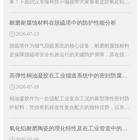
果！下面武汉东臻科技小编就带大家看看这款氧化铝耐
磨陶瓷有哪些特殊功效吧！
耐磨耐腐蚀材料在脱硫塔中的防护性能分析
2026-07-13
脱硫塔作为烟气脱硫系统的核心设备，耐磨耐腐蚀材料
是保障脱硫塔安全长效运行的关键防护屏障，其在脱硫
塔中的核心作用主要体现在防腐防渗、抗冲刷耐磨、结
构适配与运维降本等多个方面。
高弹性桐油凝胶在工业烟道系统中的密封防腐研究
2026-07-10
桐油凝胶作为一款适配工业复杂工况的新型弹性密封防
护材料，凭借有机硅改性复合配方的独特优势，以东臻
高弹性桐油凝胶为代表的专用防护材料，有效解决烟道
运行中的各类病害难题。
氧化铝耐磨陶瓷的理化特性及在工业管道中的防护作用
2026-07-09