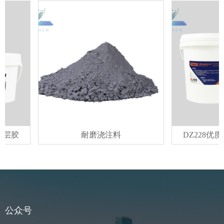
胶
耐磨浇注料
DZ228优质
公众号