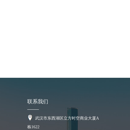
DZ228优质大颗粒耐磨涂层胶
橡胶陶瓷复合衬
联系我们
武汉市东西湖区立方时空商业大厦A
栋1622