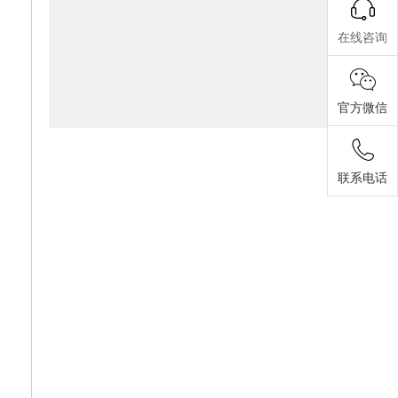
性和使用寿命，是工业管道长效防护的关键配件。
在线咨询
官方微信
联系电话
锡林郭勒热电公司光固化片材防腐案例
本项目为锡林郭勒热电有限责任公司1号机光固化片材防腐施工工程，是厂区机组设备运维升级的重点防腐改造项目。热电发电机组长期处于高温、粉尘、酸碱水汽腐蚀的复杂工况环境，设备金属基材易出现锈蚀、老化、破损问题，不仅影响设备外观完整性，还会降低机组运行稳定性、缩短设备使用寿命，增加运维成本。