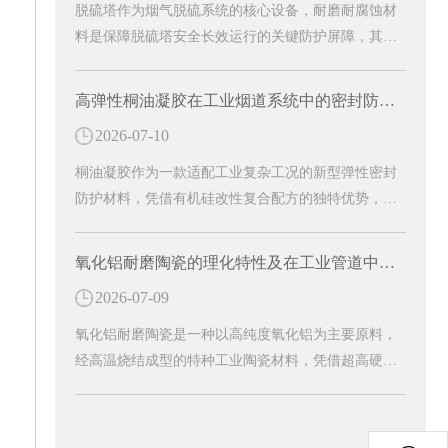
脱硫塔作为烟气脱硫系统的核心设备，耐磨耐腐蚀材
料是保障脱硫塔安全长效运行的关键防护屏障，其在
脱硫塔中的核心作用主要体现在防腐防渗、抗冲刷耐
磨、结构适配与运维降本等多个方面。
高弹性桐油凝胶在工业烟道系统中的密封防腐研究
2026-07-10
桐油凝胶作为一款适配工业复杂工况的新型弹性密封
防护材料，凭借有机硅改性复合配方的独特优势，以
东臻高弹性桐油凝胶为代表的专用防护材料，有效解
决烟道运行中的各类病害难题。
氧化铝耐磨陶瓷的理化特性及在工业管道中的防护作用
2026-07-09
氧化铝耐磨陶瓷是一种以高纯度氧化铝为主要原料，
经高温烧结成型的特种工业陶瓷材料，凭借超高硬
度、超强耐磨性、耐腐蚀、耐高温等优异理化性能，
成为工业管道防护的核心耐磨材料。能够从根源上解
决管道磨损损耗难题，大幅提升工业管道的运行稳定