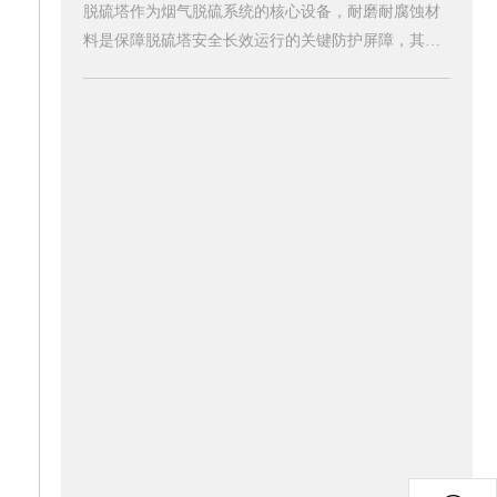
脱硫塔作为烟气脱硫系统的核心设备，耐磨耐腐蚀材
料是保障脱硫塔安全长效运行的关键防护屏障，其在
脱硫塔中的核心作用主要体现在防腐防渗、抗冲刷耐
磨、结构适配与运维降本等多个方面。