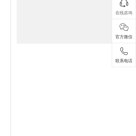
在线咨询
官方微信
联系电话
锡林郭勒热电公司光固化片材防腐案例
本项目为锡林郭勒热电有限责任公司1号机光固化片材防腐施工工程，是厂区机组设备运维升级的重点防腐改造项目。热电发电机组长期处于高温、粉尘、酸碱水汽腐蚀的复杂工况环境，设备金属基材易出现锈蚀、老化、破损问题，不仅影响设备外观完整性，还会降低机组运行稳定性、缩短设备使用寿命，增加运维成本。