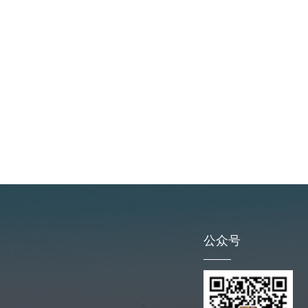
DZ7045渣浆泵修复途层
橡胶陶瓷钢
公众号