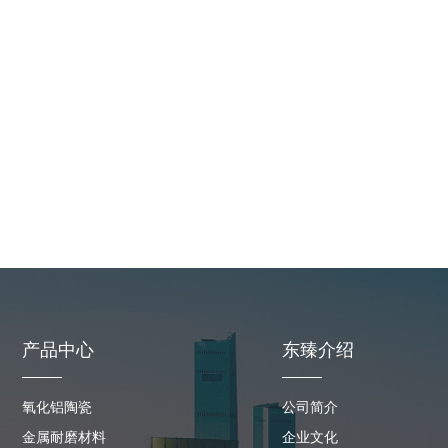
DZ228优质大颗粒耐磨涂层胶
橡胶
产品中心
东臻介绍
氧化铝陶瓷
公司简介
金属耐磨材料
企业文化