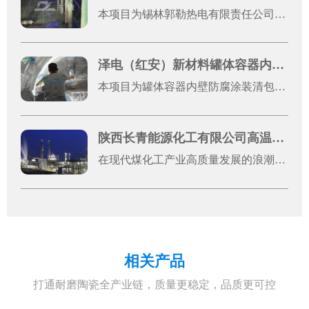
本项目为锡林郭勒热电有限责任公司1号机光固化片材防腐施工工程，是厂区机组设备运维升级的重点防腐改造项目。热电发电机组长期处于高温、粉尘、酸碱水汽腐蚀的复杂工况环境，设备金属基材易出现锈蚀、老化、破损问题，不仅影响设备外观完整性，还会降低机组运行稳定性、缩短设备使用寿命，增加运维成本。
泽电（红安）新材料罐体容器内壁防腐涂装清包施工案例展示
本项目为罐体容器内壁防腐涂装清包施工工程，服务单位为泽电（红安）新材料有限公司，施工地址位于湖北省黄冈市红安县八里湾镇川东大道原集创云天2号厂房。本次施工对象为2台罐体容器金属内壁，整体施工总面积约50平方米，施工模式为纯手工清包施工，涵盖前期基体处理、焊缝打磨、表面清洁、防腐刷涂、瑕疵修整等全工序作业。
陕西长青能源化工有限公司高温浇注料应用案例
在现代煤化工产业高质量发展的浪潮中，设备稳定运行是企业提质增效、筑牢核心竞争力的关键。陕西长青能源化工有限公司（以下简称“长青能化”）作为国有控股的大型现代煤化工高新技术企业，深耕煤制甲醇领域多年，凭借先进的生产工艺和严苛的管理标准，其60万吨/年煤制甲醇装置已稳定运行超3600天，随着装置长期高负荷运行，气化炉、输料管道等核心设备面临的高温、高粉尘、强冲刷工况愈发严苛，对设备耐磨防腐性能提出了极高要求，设备关键部位的防磨改造成为保障生产连续性的重中之重。东臻科技作为高端耐磨防腐材料综合服务商，专注表面工程材料研发，与科研机构深度合作，产品线覆盖300余类，可提供从材料研发到工程实施的全链条解决方案。此次为长青能化提供的高温碳化硅耐磨捣打料、刚玉耐磨浇注料，是东臻科技针对煤化工复杂工况量身优化的核心产品，搭配高效耐高温结合体系，其中碳化硅成分具备优异的抗侵蚀性、高耐磨系数和良好的热震性，两种材料的科学搭配，完美适配煤化工高粉尘、强冲刷、高温高压等严苛工况。该系列产品不仅在原料选择上精益求精，更在生产工艺上严格把控，通过颗粒紧密堆积技术，使材料成型后致密度高、体积密度大，常温下强度可达150MPa以上，东臻科技提供专业的现场技术指导，全程把控基材处理、材料涂覆、固化养护等各个环节，形成致密、无缝的整体防护层，最大化发挥耐磨防腐性能。此次合作，东臻科技以优质的产品、专业的服务，得到了长青能化生产运维团队的一致认可。作为国有控股大型煤化工企业，长青能化的此次防磨改造项目，不仅为自身持续稳定高效生产奠定了基础，更为国内大型煤化工项目关键设备耐磨防护提供了可借鉴的标杆经验，推动了双方在高端耐磨材料应用领域的深度合作，共同为煤化工产业高质量、稳定发展筑牢材料根基。
相关产品
打通耐磨陶瓷全产业链，质量更稳定，品质更可控