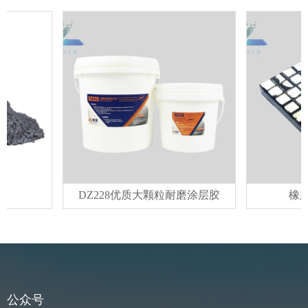
DZ228优质大颗粒耐磨涂层胶
橡胶陶
公众号