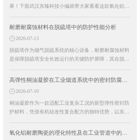
果！下面武汉东臻科技小编就带大家看看这款氧化铝耐
磨陶瓷有哪些特殊功效吧！
耐磨耐腐蚀材料在脱硫塔中的防护性能分析
2026-07-13
脱硫塔作为烟气脱硫系统的核心设备，耐磨耐腐蚀材料
是保障脱硫塔安全长效运行的关键防护屏障，其在脱硫
塔中的核心作用主要体现在防腐防渗、抗冲刷耐磨、结
构适配与运维降本等多个方面。
高弹性桐油凝胶在工业烟道系统中的密封防腐研究
2026-07-10
桐油凝胶作为一款适配工业复杂工况的新型弹性密封防
护材料，凭借有机硅改性复合配方的独特优势，以东臻
高弹性桐油凝胶为代表的专用防护材料，有效解决烟道
运行中的各类病害难题。
氧化铝耐磨陶瓷的理化特性及在工业管道中的防护作用