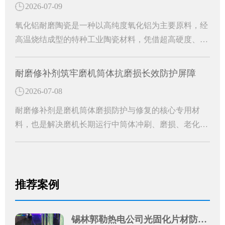
2026-07-09
氧化铝耐磨陶瓷是一种以高纯度氧化铝为主要原料，经
高温烧结成型的特种工业陶瓷材料，凭借超高硬度、超
强耐磨性、耐腐蚀、耐高温等优异理化性能，成为工业
管道防护的核心耐磨材料。能够从根源上解决管道磨损
耐磨修补剂筑牢磨机筒体抗磨损长效防护屏障
损耗难题，大幅提升工业管道的运行稳定性和使用寿
2026-07-08
命，是工业管道长效防护的关键配件。
耐磨修补剂是磨机筒体磨损防护与修复的核心专用材
料，也是解决磨机长期运行中筒体冲刷、磨损、老化问
题的高效解决方案。中温黑色双组分磨机耐磨修补剂的
应用，便能从根源上破解筒体磨损难题，为设备稳定运
行保驾护航。
推荐案例
锡林郭勒热电公司光固化片材防腐案例