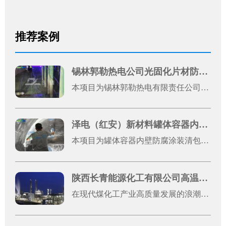
应用，便能从根源上破解筒体磨损难题，为设备稳定运
行保驾护航。
推荐案例
锡林郭勒热电公司光固化片材防腐案例
本项目为锡林郭勒热电有限责任公司1号机光固化片材防腐施工工程，是厂区机组设备运维升级的重点防腐改造项目。热电发电机组长期处于高温、粉尘、酸碱水汽腐蚀的复杂工况环境，设备金属基材易出现锈蚀、老化、破损问题，不仅影响设备外观完整性，还会降低机组运行稳定性、缩短设备使用寿命，增加运维成本。
泽电（红安）新材料罐体容器内壁防腐涂装清包施工案例展示
本项目为罐体容器内壁防腐涂装清包施工工程，服务单位为泽电（红安）新材料有限公司，施工地址位于湖北省黄冈市红安县八里湾镇川东大道原集创云天2号厂房。本次施工对象为2台罐体容器金属内壁，整体施工总面积约50平方米，施工模式为纯手工清包施工，涵盖前期基体处理、焊缝打磨、表面清洁、防腐刷涂、瑕疵修整等全工序作业。
陕西长青能源化工有限公司高温浇注料应用案例
在现代煤化工产业高质量发展的浪潮中，设备稳定运行是企业提质增效、筑牢核心竞争力的关键。陕西长青能源化工有限公司（以下简称“长青能化”）作为国有控股的大型现代煤化工高新技术企业，深耕煤制甲醇领域多年，凭借先进的生产工艺和严苛的管理标准，其60万吨/年煤制甲醇装置已稳定运行超3600天，随着装置长期高负荷运行，气化炉、输料管道等核心设备面临的高温、高粉尘、强冲刷工况愈发严苛，对设备耐磨防腐性能提出了极高要求，设备关键部位的防磨改造成为保障生产连续性的重中之重。东臻科技作为高端耐磨防腐材料综合服务商，专注表面工程材料研发，与科研机构深度合作，产品线覆盖300余类，可提供从材料研发到工程实施的全链条解决方案。此次为长青能化提供的高温碳化硅耐磨捣打料、刚玉耐磨浇注料，是东臻科技针对煤化工复杂工况量身优化的核心产品，搭配高效耐高温结合体系，其中碳化硅成分具备优异的抗侵蚀性、高耐磨系数和良好的热震性，两种材料的科学搭配，完美适配煤化工高粉尘、强冲刷、高温高压等严苛工况。该系列产品不仅在原料选择上精益求精，更在生产工艺上严格把控，通过颗粒紧密堆积技术，使材料成型后致密度高、体积密度大，常温下强度可达150MPa以上，东臻科技提供专业的现场技术指导，全程把控基材处理、材料涂覆、固化养护等各个环节，形成致密、无缝的整体防护层，最大化发挥耐磨防腐性能。此次合作，东臻科技以优质的产品、专业的服务，得到了长青能化生产运维团队的一致认可。作为国有控股大型煤化工企业，长青能化的此次防磨改造项目，不仅为自身持续稳定高效生产奠定了基础，更为国内大型煤化工项目关键设备耐磨防护提供了可借鉴的标杆经验，推动了双方在高端耐磨材料应用领域的深度合作，共同为煤化工产业高质量、稳定发展筑牢材料根基。