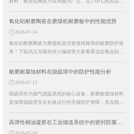
材料，氧化铝陶瓷片应用最为广泛。在1700℃的高温窑
炉中烧结精制而成，是一种高硬度、轻量化、环保型的
白色刚玉耐磨防护材料。成为工业烟风管道长效防护的
氧化铝耐磨陶瓷在磨煤机耐磨板中的性能优势
关键材料。
2026-07-14
氧化铝耐磨陶瓷为磨煤机提供更值得推荐的耐磨防护效
果！下面武汉东臻科技小编就带大家看看这款氧化铝耐
磨陶瓷有哪些特殊功效吧！
耐磨耐腐蚀材料在脱硫塔中的防护性能分析
2026-07-13
脱硫塔作为烟气脱硫系统的核心设备，耐磨耐腐蚀材料
是保障脱硫塔安全长效运行的关键防护屏障，其在脱硫
塔中的核心作用主要体现在防腐防渗、抗冲刷耐磨、结
构适配与运维降本等多个方面。
高弹性桐油凝胶在工业烟道系统中的密封防腐研究
2026-07-10