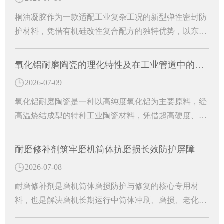
桐油凝胶作为一款适配工业复杂工况的新型弹性密封防
护材料，凭借有机硅改性复合配方的独特优势，以东臻
高弹性桐油凝胶为代表的专用防护材料，有效解决烟道
运行中的各类病害难题。
氧化铝耐磨陶瓷的理化特性及在工业管道中的防护作用
2026-07-09
氧化铝耐磨陶瓷是一种以高纯度氧化铝为主要原料，经
高温烧结成型的特种工业陶瓷材料，凭借超高硬度、超
强耐磨性、耐腐蚀、耐高温等优异理化性能，成为工业
管道防护的核心耐磨材料。能够从根源上解决管道磨损
耐磨修补剂筑牢磨机筒体抗磨损长效防护屏障
损耗难题，大幅提升工业管道的运行稳定性和使用寿
2026-07-08
命，是工业管道长效防护的关键配件。
耐磨修补剂是磨机筒体磨损防护与修复的核心专用材
料，也是解决磨机长期运行中筒体冲刷、磨损、老化问
题的高效解决方案。中温黑色双组分磨机耐磨修补剂的