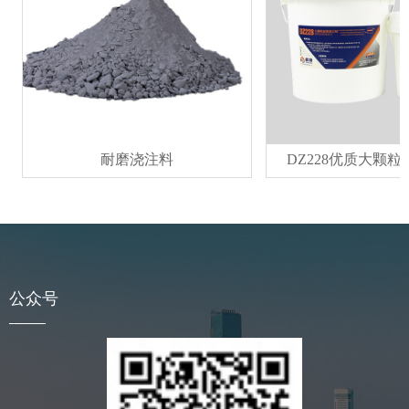
耐磨浇注料
DZ228优质大颗粒耐
公众号