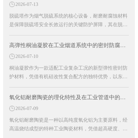
2026-07-13
脱硫塔作为烟气脱硫系统的核心设备，耐磨耐腐蚀材料
是保障脱硫塔安全长效运行的关键防护屏障，其在脱硫
塔中的核心作用主要体现在防腐防渗、抗冲刷耐磨、结
构适配与运维降本等多个方面。
高弹性桐油凝胶在工业烟道系统中的密封防腐研究
2026-07-10
桐油凝胶作为一款适配工业复杂工况的新型弹性密封防
护材料，凭借有机硅改性复合配方的独特优势，以东臻
高弹性桐油凝胶为代表的专用防护材料，有效解决烟道
运行中的各类病害难题。
氧化铝耐磨陶瓷的理化特性及在工业管道中的防护作用
2026-07-09
氧化铝耐磨陶瓷是一种以高纯度氧化铝为主要原料，经
高温烧结成型的特种工业陶瓷材料，凭借超高硬度、超
强耐磨性、耐腐蚀、耐高温等优异理化性能，成为工业