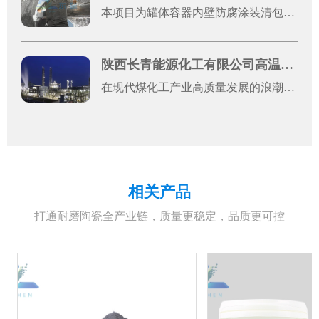
本项目为罐体容器内壁防腐涂装清包施工工程，服务单位为泽电（红安）新材料有限公司，施工地址位于湖北省黄冈市红安县八里湾镇川东大道原集创云天2号厂房。本次施工对象为2台罐体容器金属内壁，整体施工总面积约50平方米，施工模式为纯手工清包施工，涵盖前期基体处理、焊缝打磨、表面清洁、防腐刷涂、瑕疵修整等全工序作业。
陕西长青能源化工有限公司高温浇注料应用案例
在现代煤化工产业高质量发展的浪潮中，设备稳定运行是企业提质增效、筑牢核心竞争力的关键。陕西长青能源化工有限公司（以下简称“长青能化”）作为国有控股的大型现代煤化工高新技术企业，深耕煤制甲醇领域多年，凭借先进的生产工艺和严苛的管理标准，其60万吨/年煤制甲醇装置已稳定运行超3600天，随着装置长期高负荷运行，气化炉、输料管道等核心设备面临的高温、高粉尘、强冲刷工况愈发严苛，对设备耐磨防腐性能提出了极高要求，设备关键部位的防磨改造成为保障生产连续性的重中之重。东臻科技作为高端耐磨防腐材料综合服务商，专注表面工程材料研发，与科研机构深度合作，产品线覆盖300余类，可提供从材料研发到工程实施的全链条解决方案。此次为长青能化提供的高温碳化硅耐磨捣打料、刚玉耐磨浇注料，是东臻科技针对煤化工复杂工况量身优化的核心产品，搭配高效耐高温结合体系，其中碳化硅成分具备优异的抗侵蚀性、高耐磨系数和良好的热震性，两种材料的科学搭配，完美适配煤化工高粉尘、强冲刷、高温高压等严苛工况。该系列产品不仅在原料选择上精益求精，更在生产工艺上严格把控，通过颗粒紧密堆积技术，使材料成型后致密度高、体积密度大，常温下强度可达150MPa以上，东臻科技提供专业的现场技术指导，全程把控基材处理、材料涂覆、固化养护等各个环节，形成致密、无缝的整体防护层，最大化发挥耐磨防腐性能。此次合作，东臻科技以优质的产品、专业的服务，得到了长青能化生产运维团队的一致认可。作为国有控股大型煤化工企业，长青能化的此次防磨改造项目，不仅为自身持续稳定高效生产奠定了基础，更为国内大型煤化工项目关键设备耐磨防护提供了可借鉴的标杆经验，推动了双方在高端耐磨材料应用领域的深度合作，共同为煤化工产业高质量、稳定发展筑牢材料根基。
相关产品
打通耐磨陶瓷全产业链，质量更稳定，品质更可控