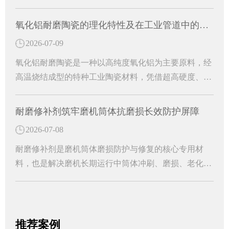
高弹性桐油凝胶为代表的专用防护材料，有效解决烟道
运行中的各类病害难题。
氧化铝耐磨陶瓷的理化特性及在工业管道中的防护作用
2026-07-09
氧化铝耐磨陶瓷是一种以高纯度氧化铝为主要原料，经
高温烧结成型的特种工业陶瓷材料，凭借超高硬度、超
强耐磨性、耐腐蚀、耐高温等优异理化性能，成为工业
管道防护的核心耐磨材料。能够从根源上解决管道磨损
耐磨修补剂筑牢磨机筒体抗磨损长效防护屏障
损耗难题，大幅提升工业管道的运行稳定性和使用寿
2026-07-08
命，是工业管道长效防护的关键配件。
耐磨修补剂是磨机筒体磨损防护与修复的核心专用材
料，也是解决磨机长期运行中筒体冲刷、磨损、老化问
题的高效解决方案。中温黑色双组分磨机耐磨修补剂的
应用，便能从根源上破解筒体磨损难题，为设备稳定运
行保驾护航。
推荐案例