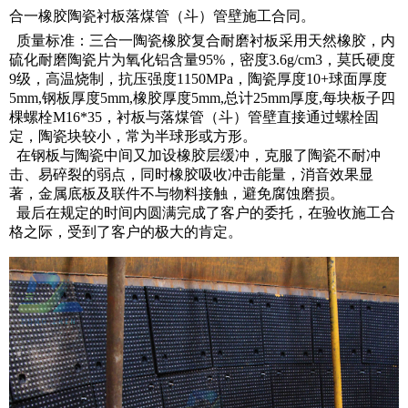
合一橡胶陶瓷衬板落煤管（斗）管壁施工合同。
质量标准：三合一陶瓷橡胶复合耐磨衬板采用天然橡胶，内
硫化耐磨陶瓷片为氧化铝含量95%，密度3.6g/cm3，莫氏硬度
9级，高温烧制，抗压强度1150MPa，陶瓷厚度10+球面厚度
5mm,钢板厚度5mm,橡胶厚度5mm,总计25mm厚度,每块板子四
棵螺栓M16*35，衬板与落煤管（斗）管壁直接通过螺栓固
定，陶瓷块较小，常为半球形或方形。
在钢板与陶瓷中间又加设橡胶层缓冲，克服了陶瓷不耐冲
击、易碎裂的弱点，同时橡胶吸收冲击能量，消音效果显
著，金属底板及联件不与物料接触，避免腐蚀磨损。
最后在规定的时间内圆满完成了客户的委托，在验收施工合
格之际，受到了客户的极大的肯定。