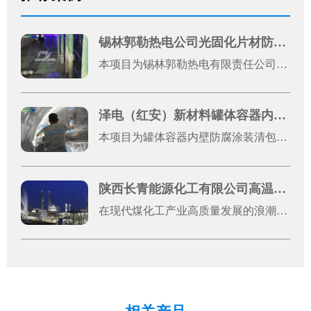
锡林郭勒热电公司光固化片材防腐案例
本项目为锡林郭勒热电有限责任公司1号机光固化片材防腐施工工程，是厂区机组设备运维升级的重点防腐改造项目。热电发电机组长期处于高温、粉尘、酸碱水汽腐蚀的复杂工况环境，设备金属基材易出现锈蚀、老化、破损问题，不仅影响设备外观完整性，还会降低机组运行稳定性、缩短设备使用寿命，增加运维成本。
泽电（红安）新材料罐体容器内壁防腐涂装清包施工案例展示
本项目为罐体容器内壁防腐涂装清包施工工程，服务单位为泽电（红安）新材料有限公司，施工地址位于湖北省黄冈市红安县八里湾镇川东大道原集创云天2号厂房。本次施工对象为2台罐体容器金属内壁，整体施工总面积约50平方米，施工模式为纯手工清包施工，涵盖前期基体处理、焊缝打磨、表面清洁、防腐刷涂、瑕疵修整等全工序作业。
陕西长青能源化工有限公司高温浇注料应用案例
在现代煤化工产业高质量发展的浪潮中，设备稳定运行是企业提质增效、筑牢核心竞争力的关键。陕西长青能源化工有限公司（以下简称“长青能化”）作为国有控股的大型现代煤化工高新技术企业，深耕煤制甲醇领域多年，凭借先进的生产工艺和严苛的管理标准，其60万吨/年煤制甲醇装置已稳定运行超3600天，随着装置长期高负荷运行，气化炉、输料管道等核心设备面临的高温、高粉尘、强冲刷工况愈发严苛，对设备耐磨防腐性能提出了极高要求，设备关键部位的防磨改造成为保障生产连续性的重中之重。东臻科技作为高端耐磨防腐材料综合服务商，专注表面工程材料研发，与科研机构深度合作，产品线覆盖300余类，可提供从材料研发到工程实施的全链条解决方案。此次为长青能化提供的高温碳化硅耐磨捣打料、刚玉耐磨浇注料，是东臻科技针对煤化工复杂工况量身优化的核心产品，搭配高效耐高温结合体系，其中碳化硅成分具备优异的抗侵蚀性、高耐磨系数和良好的热震性，两种材料的科学搭配，完美适配煤化工高粉尘、强冲刷、高温高压等严苛工况。该系列产品不仅在原料选择上精益求精，更在生产工艺上严格把控，通过颗粒紧密堆积技术，使材料成型后致密度高、体积密度大，常温下强度可达150MPa以上，东臻科技提供专业的现场技术指导，全程把控基材处理、材料涂覆、固化养护等各个环节，形成致密、无缝的整体防护层，最大化发挥耐磨防腐性能。此次合作，东臻科技以优质的产品、专业的服务，得到了长青能化生产运维团队的一致认可。作为国有控股大型煤化工企业，长青能化的此次防磨改造项目，不仅为自身持续稳定高效生产奠定了基础，更为国内大型煤化工项目关键设备耐磨防护提供了可借鉴的标杆经验，推动了双方在高端耐磨材料应用领域的深度合作，共同为煤化工产业高质量、稳定发展筑牢材料根基。