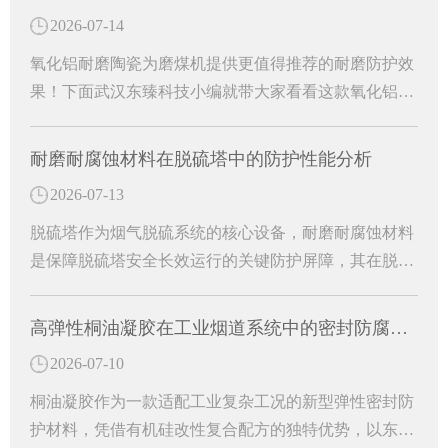
关键材料。
2026-07-14
氧化铝耐磨陶瓷为磨煤机提供更值得推荐的耐磨防护效
果！下面武汉东臻科技小编就带大家看看这款氧化铝耐
磨陶瓷有哪些特殊功效吧！
耐磨耐腐蚀材料在脱硫塔中的防护性能分析
2026-07-13
脱硫塔作为烟气脱硫系统的核心设备，耐磨耐腐蚀材料
是保障脱硫塔安全长效运行的关键防护屏障，其在脱硫
塔中的核心作用主要体现在防腐防渗、抗冲刷耐磨、结
构适配与运维降本等多个方面。
高弹性桐油凝胶在工业烟道系统中的密封防腐研究
2026-07-10
桐油凝胶作为一款适配工业复杂工况的新型弹性密封防
护材料，凭借有机硅改性复合配方的独特优势，以东臻