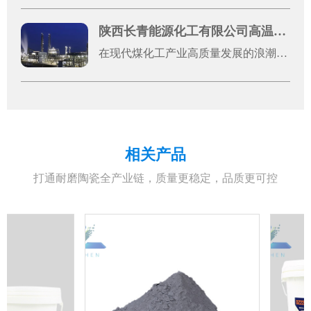
陕西长青能源化工有限公司高温浇注料应用案例
在现代煤化工产业高质量发展的浪潮中，设备稳定运行是企业提质增效、筑牢核心竞争力的关键。陕西长青能源化工有限公司（以下简称“长青能化”）作为国有控股的大型现代煤化工高新技术企业，深耕煤制甲醇领域多年，凭借先进的生产工艺和严苛的管理标准，其60万吨/年煤制甲醇装置已稳定运行超3600天，随着装置长期高负荷运行，气化炉、输料管道等核心设备面临的高温、高粉尘、强冲刷工况愈发严苛，对设备耐磨防腐性能提出了极高要求，设备关键部位的防磨改造成为保障生产连续性的重中之重。东臻科技作为高端耐磨防腐材料综合服务商，专注表面工程材料研发，与科研机构深度合作，产品线覆盖300余类，可提供从材料研发到工程实施的全链条解决方案。此次为长青能化提供的高温碳化硅耐磨捣打料、刚玉耐磨浇注料，是东臻科技针对煤化工复杂工况量身优化的核心产品，搭配高效耐高温结合体系，其中碳化硅成分具备优异的抗侵蚀性、高耐磨系数和良好的热震性，两种材料的科学搭配，完美适配煤化工高粉尘、强冲刷、高温高压等严苛工况。该系列产品不仅在原料选择上精益求精，更在生产工艺上严格把控，通过颗粒紧密堆积技术，使材料成型后致密度高、体积密度大，常温下强度可达150MPa以上，东臻科技提供专业的现场技术指导，全程把控基材处理、材料涂覆、固化养护等各个环节，形成致密、无缝的整体防护层，最大化发挥耐磨防腐性能。此次合作，东臻科技以优质的产品、专业的服务，得到了长青能化生产运维团队的一致认可。作为国有控股大型煤化工企业，长青能化的此次防磨改造项目，不仅为自身持续稳定高效生产奠定了基础，更为国内大型煤化工项目关键设备耐磨防护提供了可借鉴的标杆经验，推动了双方在高端耐磨材料应用领域的深度合作，共同为煤化工产业高质量、稳定发展筑牢材料根基。
相关产品
打通耐磨陶瓷全产业链，质量更稳定，品质更可控