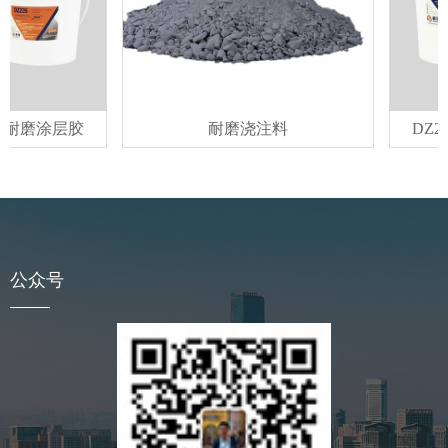
耐磨涂层胶
耐磨浇注料
DZ22
公众号