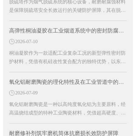
脱硫塔作为烟气脱硫系统的核心设备，耐磨耐腐蚀材料
是保障脱硫塔安全长效运行的关键防护屏障，其在脱硫
塔中的核心作用主要体现在防腐防渗、抗冲刷耐磨、结
构适配与运维降本等多个方面。
高弹性桐油凝胶在工业烟道系统中的密封防腐研究
2026-07-10
桐油凝胶作为一款适配工业复杂工况的新型弹性密封防
护材料，凭借有机硅改性复合配方的独特优势，以东臻
高弹性桐油凝胶为代表的专用防护材料，有效解决烟道
运行中的各类病害难题。
氧化铝耐磨陶瓷的理化特性及在工业管道中的防护作用
2026-07-09
氧化铝耐磨陶瓷是一种以高纯度氧化铝为主要原料，经
高温烧结成型的特种工业陶瓷材料，凭借超高硬度、超
强耐磨性、耐腐蚀、耐高温等优异理化性能，成为工业
管道防护的核心耐磨材料。能够从根源上解决管道磨损
耐磨修补剂筑牢磨机筒体抗磨损长效防护屏障