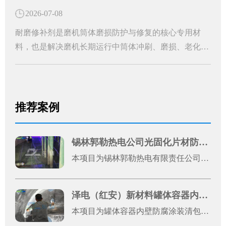
损耗难题，大幅提升工业管道的运行稳定性和使用寿
2026-07-08
命，是工业管道长效防护的关键配件。
耐磨修补剂是磨机筒体磨损防护与修复的核心专用材
料，也是解决磨机长期运行中筒体冲刷、磨损、老化问
题的高效解决方案。中温黑色双组分磨机耐磨修补剂的
应用，便能从根源上破解筒体磨损难题，为设备稳定运
行保驾护航。
推荐案例
锡林郭勒热电公司光固化片材防腐案例
本项目为锡林郭勒热电有限责任公司1号机光固化片材防腐施工工程，是厂区机组设备运维升级的重点防腐改造项目。热电发电机组长期处于高温、粉尘、酸碱水汽腐蚀的复杂工况环境，设备金属基材易出现锈蚀、老化、破损问题，不仅影响设备外观完整性，还会降低机组运行稳定性、缩短设备使用寿命，增加运维成本。
泽电（红安）新材料罐体容器内壁防腐涂装清包施工案例展示
本项目为罐体容器内壁防腐涂装清包施工工程，服务单位为泽电（红安）新材料有限公司，施工地址位于湖北省黄冈市红安县八里湾镇川东大道原集创云天2号厂房。本次施工对象为2台罐体容器金属内壁，整体施工总面积约50平方米，施工模式为纯手工清包施工，涵盖前期基体处理、焊缝打磨、表面清洁、防腐刷涂、瑕疵修整等全工序作业。