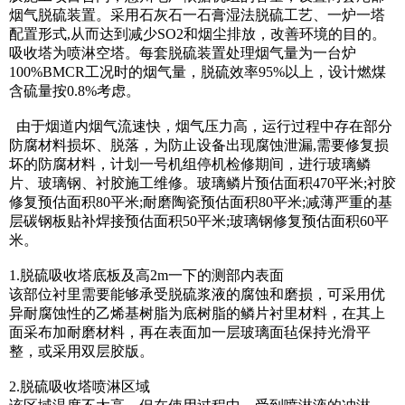
烟气脱硫装置。采用石灰石一石膏湿法脱硫工艺、一炉一塔
配置形式,从而达到减少SO2和烟尘排放，改善环境的目的。
吸收塔为喷淋空塔。每套脱硫装置处理烟气量为一台炉
100%BMCR工况时的烟气量，脱硫效率95%以上，设计燃煤
含硫量按0.8%考虑。
由于烟道内烟气流速快，烟气压力高，运行过程中存在部分
防腐材料损坏、脱落，为防止设备出现腐蚀泄漏,需要修复损
坏的防腐材料，计划一号机组停机检修期间，进行玻璃鳞
片、玻璃钢、衬胶施工维修。玻璃鳞片预估面积470平米;衬胶
修复预估面积80平米;耐磨陶瓷预估面积80平米;减薄严重的基
层碳钢板贴补焊接预估面积50平米;玻璃钢修复预估面积60平
米。
1.脱硫吸收塔底板及高2m一下的测部内表面
该部位衬里需要能够承受脱硫浆液的腐蚀和磨损，可采用优
异耐腐蚀性的乙烯基树脂为底树脂的鳞片衬里材料，在其上
面采布加耐磨材料，再在表面加一层玻璃面毡保持光滑平
整，或采用双层胶版。
2.脱硫吸收塔喷淋区域