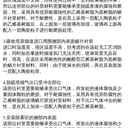
该区域温度不太高，但在使用过程中，受到喷淋液的冲淋，
所以这些部位的衬里材料需要能够承受脱硫浆液的腐蚀和磨
损，性，采用具有优异耐腐蚀性的乙烯基树脂为底树脂的鳞
片衬里材料。对于耐磨性，是在其上采用一层配入陶瓷粒子
的乙烯基树脂后，在上面加一层玻璃布加强，玻璃布上面再
配入一层陶瓷粒子进行耐磨损处理。
3.吸收塔原烟道进口周围侧部内表面鳞片衬里
进口时温度高，塔区温度不高，但考虑到在该处无工艺消防
水，同时如在事故时烟道风门无法关闭，喷淋装置无反应
时，塔高，在该区采用耐热性的酚醛型乙烯基树脂为底树脂
的鳞片衬里材料。同时，由于喷淋水的消耗，再在其表面加
一层配入陶瓷粒里。
4.脱硫塔烟气出口受冲击部位
该部位衬里需要能够承受出口气体，挥发处的液体腐蚀及少
量固体颗粒的磨损。对于耐腐蚀性，采用具有优异防腐性的
乙烯树脂的玻璃鳞片胶泥衬里材料，对于出口气体冲击的耐
性，是在其上加涂一层配入陶瓷粒子的乙烯基树脂。
5.安装除雾区的侧部内表面
该部位衬里需要能够承受出口气体、挥发出的液体腐蚀和少