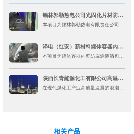
锡林郭勒热电公司光固化片材防腐案例
本项目为锡林郭勒热电有限责任公司1号机光固化片材防腐施工工程，是厂区机组设备运维升级的重点防腐改造项目。热电发电机组长期处于高温、粉尘、酸碱水汽腐蚀的复杂工况环境，设备金属基材易出现锈蚀、老化、破损问题，不仅影响设备外观完整性，还会降低机组运行稳定性、缩短设备使用寿命，增加运维成本。
泽电（红安）新材料罐体容器内壁防腐涂装清包施工案例展示
本项目为罐体容器内壁防腐涂装清包施工工程，服务单位为泽电（红安）新材料有限公司，施工地址位于湖北省黄冈市红安县八里湾镇川东大道原集创云天2号厂房。本次施工对象为2台罐体容器金属内壁，整体施工总面积约50平方米，施工模式为纯手工清包施工，涵盖前期基体处理、焊缝打磨、表面清洁、防腐刷涂、瑕疵修整等全工序作业。
陕西长青能源化工有限公司高温浇注料应用案例
在现代煤化工产业高质量发展的浪潮中，设备稳定运行是企业提质增效、筑牢核心竞争力的关键。陕西长青能源化工有限公司（以下简称“长青能化”）作为国有控股的大型现代煤化工高新技术企业，深耕煤制甲醇领域多年，凭借先进的生产工艺和严苛的管理标准，其60万吨/年煤制甲醇装置已稳定运行超3600天，随着装置长期高负荷运行，气化炉、输料管道等核心设备面临的高温、高粉尘、强冲刷工况愈发严苛，对设备耐磨防腐性能提出了极高要求，设备关键部位的防磨改造成为保障生产连续性的重中之重。东臻科技作为高端耐磨防腐材料综合服务商，专注表面工程材料研发，与科研机构深度合作，产品线覆盖300余类，可提供从材料研发到工程实施的全链条解决方案。此次为长青能化提供的高温碳化硅耐磨捣打料、刚玉耐磨浇注料，是东臻科技针对煤化工复杂工况量身优化的核心产品，搭配高效耐高温结合体系，其中碳化硅成分具备优异的抗侵蚀性、高耐磨系数和良好的热震性，两种材料的科学搭配，完美适配煤化工高粉尘、强冲刷、高温高压等严苛工况。该系列产品不仅在原料选择上精益求精，更在生产工艺上严格把控，通过颗粒紧密堆积技术，使材料成型后致密度高、体积密度大，常温下强度可达150MPa以上，东臻科技提供专业的现场技术指导，全程把控基材处理、材料涂覆、固化养护等各个环节，形成致密、无缝的整体防护层，最大化发挥耐磨防腐性能。此次合作，东臻科技以优质的产品、专业的服务，得到了长青能化生产运维团队的一致认可。作为国有控股大型煤化工企业，长青能化的此次防磨改造项目，不仅为自身持续稳定高效生产奠定了基础，更为国内大型煤化工项目关键设备耐磨防护提供了可借鉴的标杆经验，推动了双方在高端耐磨材料应用领域的深度合作，共同为煤化工产业高质量、稳定发展筑牢材料根基。
相关产品