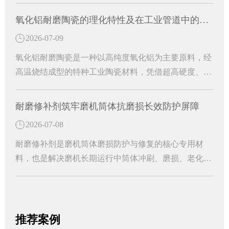
运行中的各类病害难题。
氧化铝耐磨陶瓷的理化特性及在工业管道中的防护作用
2026-07-09
氧化铝耐磨陶瓷是一种以高纯度氧化铝为主要原料，经
高温烧结成型的特种工业陶瓷材料，凭借超高硬度、超
强耐磨性、耐腐蚀、耐高温等优异理化性能，成为工业
管道防护的核心耐磨材料。能够从根源上解决管道磨损
耐磨修补剂筑牢磨机筒体抗磨损长效防护屏障
损耗难题，大幅提升工业管道的运行稳定性和使用寿
2026-07-08
命，是工业管道长效防护的关键配件。
耐磨修补剂是磨机筒体磨损防护与修复的核心专用材
料，也是解决磨机长期运行中筒体冲刷、磨损、老化问
题的高效解决方案。中温黑色双组分磨机耐磨修补剂的
应用，便能从根源上破解筒体磨损难题，为设备稳定运
行保驾护航。
推荐案例