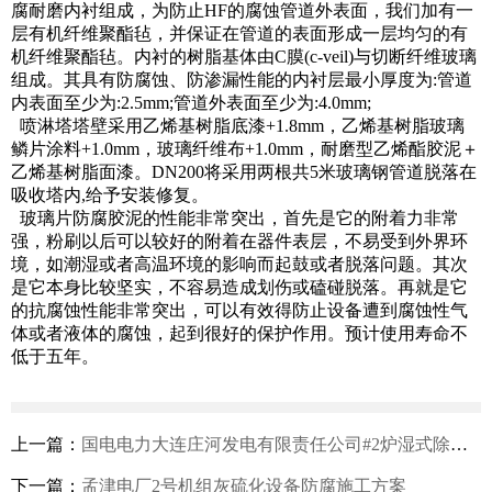
腐耐磨内衬组成，为防止HF的腐蚀管道外表面，我们加有一
层有机纤维聚酯毡，并保证在管道的表面形成一层均匀的有
机纤维聚酯毡。内衬的树脂基体由C膜(c-veil)与切断纤维玻璃
组成。其具有防腐蚀、防渗漏性能的内衬层最小厚度为:管道
内表面至少为:2.5mm;管道外表面至少为:4.0mm;
喷淋塔塔壁采用乙烯基树脂底漆+1.8mm，乙烯基树脂玻璃
鳞片涂料+1.0mm，玻璃纤维布+1.0mm，耐磨型乙烯酯胶泥＋
乙烯基树脂面漆。DN200将采用两根共5米玻璃钢管道脱落在
吸收塔内,给予安装修复。
玻璃片防腐胶泥的性能非常突出，首先是它的附着力非常
强，粉刷以后可以较好的附着在器件表层，不易受到外界环
境，如潮湿或者高温环境的影响而起鼓或者脱落问题。其次
是它本身比较坚实，不容易造成划伤或磕碰脱落。再就是它
的抗腐蚀性能非常突出，可以有效得防止设备遭到腐蚀性气
体或者液体的腐蚀，起到很好的保护作用。预计使用寿命不
低于五年。
上一篇：
国电电力大连庄河发电有限责任公司#2炉湿式除尘器出、入口和脱硫系统净烟道防腐施工方案
下一篇：
孟津电厂2号机组灰硫化设备防腐施工方案