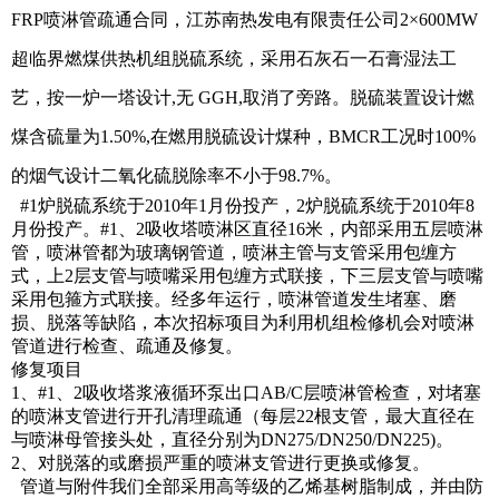
FRP喷淋管疏通合同，江苏南热发电有限责任公司2×600MW
超临界燃煤供热机组脱硫系统，采用石灰石一石膏湿法工
艺，按一炉一塔设计,无 GGH,取消了旁路。脱硫装置设计燃
煤含硫量为1.50%,在燃用脱硫设计煤种，BMCR工况时100%
的烟气设计二氧化硫脱除率不小于98.7%。
#1炉脱硫系统于2010年1月份投产，2炉脱硫系统于2010年8
月份投产。#1、2吸收塔喷淋区直径16米，内部采用五层喷淋
管，喷淋管都为玻璃钢管道，喷淋主管与支管采用包缠方
式，上2层支管与喷嘴采用包缠方式联接，下三层支管与喷嘴
采用包箍方式联接。经多年运行，喷淋管道发生堵塞、磨
损、脱落等缺陷，本次招标项目为利用机组检修机会对喷淋
管道进行检查、疏通及修复。
修复项目
1、#1、2吸收塔浆液循环泵出口AB/C层喷淋管检查，对堵塞
的喷淋支管进行开孔清理疏通（每层22根支管，最大直径在
与喷淋母管接头处，直径分别为DN275/DN250/DN225)。
2、对脱落的或磨损严重的喷淋支管进行更换或修复。
管道与附件我们全部采用高等级的乙烯基树脂制成，并由防